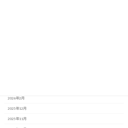
未分類 Uncategorized
法人情報 information
活動報告
アーカイブ
2026年7月
2026年6月
2026年5月
2026年4月
2026年3月
2026年2月
2025年12月
2025年11月