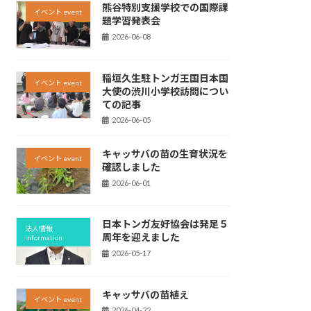
熊谷特別支援学校での国際課
イベント event
題学習発表会
2026-06-08
稲垣久生駐トンガ王国日本国
イベント event
大使の渋川小学校訪問につい
ての記事
2026-06-05
キャッサバの苗の生育状況を
イベント event
確認しました
2026-06-01
日本トンガ友好協会は発足５
法人情報
周年を迎えました
information
2026-05-17
キャッサバの苗植え
イベント event
2026-04-22