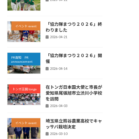
「協力隊まつり２０２６」終
イベント event
わりました
2026-04-21
「協力隊まつり２０２６」開
PR告知 PR
催
announcement
2026-04-14
在トンガ日本国大使と市長が
トンガ王国 tonga
愛知県尾張旭市立渋川小学校
を訪問
2026-04-03
埼玉県立熊谷農業高校でキャ
イベント event
ッサバ栽培決定
2026-03-10