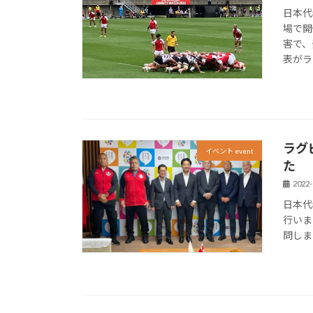
日本代
場で開
害で、
表がラ
ラグ
イベント event
た
2022-
日本代
行いま
問しま