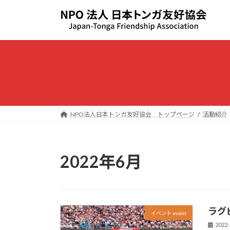
コ
ナ
ン
ビ
テ
ゲ
ン
ー
ツ
シ
へ
ョ
ス
ン
キ
に
ッ
移
NPO法人日本トンガ友好協会 トップページ
活動紹介
プ
動
2022年6月
ラグ
イベント event
2022-