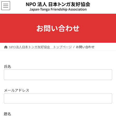
コ
ナ
ン
ビ
テ
ゲ
ン
ー
ツ
シ
お問い合わせ
へ
ョ
ス
ン
キ
に
ッ
移
NPO法人日本トンガ友好協会 トップページ
お問い合わせ
プ
動
氏名
メールアドレス
題名