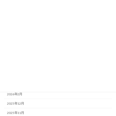
未分類 Uncategorized
法人情報 information
活動報告
アーカイブ
2026年7月
2026年6月
2026年5月
2026年4月
2026年3月
2026年2月
2025年12月
2025年11月